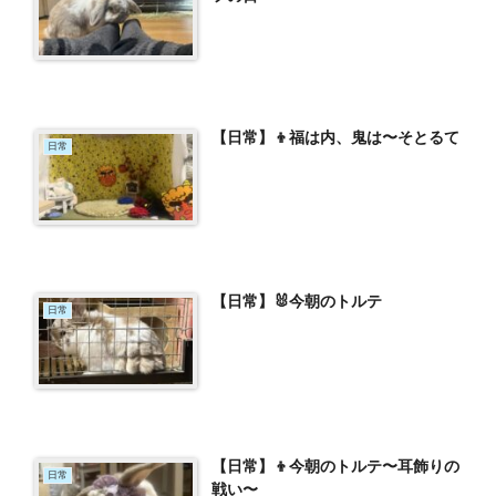
【日常】👦福は内、鬼は〜そとるて
日常
【日常】🐰今朝のトルテ
日常
【日常】👦今朝のトルテ〜耳飾りの
日常
戦い〜