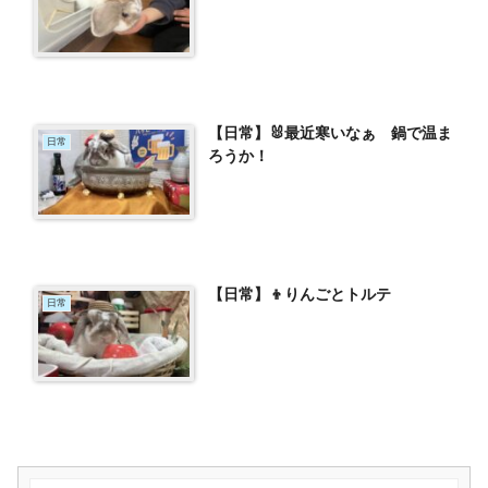
【日常】🐰最近寒いなぁ 鍋で温ま
日常
ろうか！
【日常】👦りんごとトルテ
日常