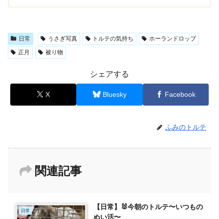
日常
うさぎ写真
トルテの気持ち
ホーランドロップ
正月
被り物
シェアする
X
Bluesky
Facebook
ふみのトルテ
関連記事
【日常】🐰今朝のトルテ〜いつもの
日常
ぬい活〜