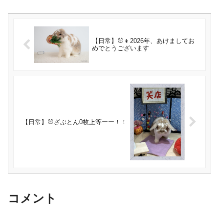
【日常】🐰👦2026年、あけましてお
めでとうございます
【日常】🐰ざぶとん0枚上等ーー！！
コメント