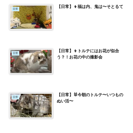
【日常】👦福は内、鬼は〜そとるて
日常
【日常】👦トルテにはお花が似合
日常
う？！お花の中の撮影会
【日常】🐰今朝のトルテ〜いつもの
日常
ぬい活〜