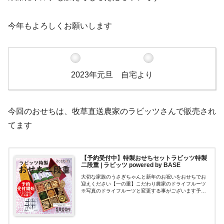
今年もよろしくお願いします
2023年元旦 自宅より
今回のおせちは、牧草直送農家のラビッツさんで販売され
てます
【予約受付中】特製おせちセットラビッツ特製
二段重 | ラビッツ powered by BASE
大切な家族のうさぎちゃんと新年のお祝いをおせちでお
迎えください【一の重】こだわり農家のドライフルーツ
※写真のドライフルーツと変更する事がございます予め
ご了承ください【二の重】牧草直送農家のラビッツ謹
製 特撰無農薬栽培オーツヘイを３束ラビッツ...