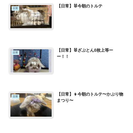
【日常】🐰今朝のトルテ
日常
【日常】🐰ざぶとん0枚上等ー
日常
ー！！
【日常】👦今朝のトルテ〜かぶり物
日常
まつり〜