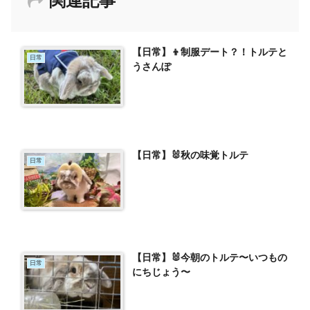
関連記事
【日常】👦制服デート？！トルテと
日常
うさんぽ
【日常】🐰秋の味覚トルテ
日常
【日常】🐰今朝のトルテ〜いつもの
日常
にちじょう〜